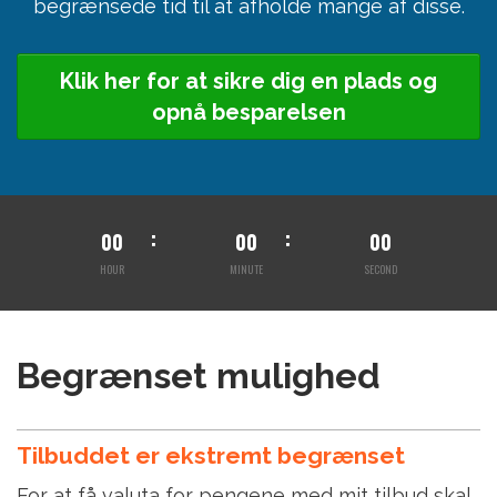
begrænsede tid til at afholde mange af disse.
Klik her for at sikre dig en plads og
opnå besparelsen
00
00
00
HOUR
MINUTE
SECOND
Begrænset mulighed
Tilbuddet er ekstremt begrænset
For at få valuta for pengene med mit tilbud skal