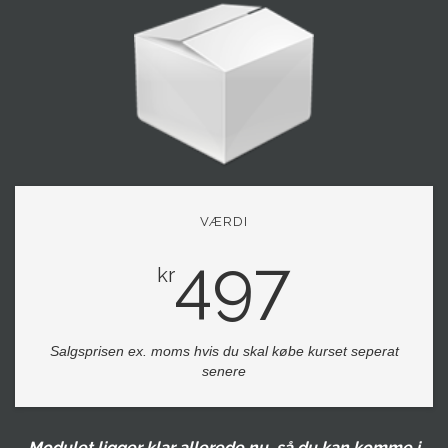
VÆRDI
497
kr
Salgsprisen ex. moms hvis du skal købe kurset seperat
senere
Modulet ligger klar allerede nu, så du kan komme i