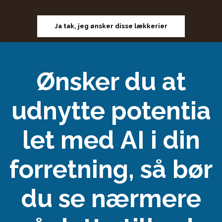
Ja tak, jeg ønsker disse lækkerier
Ønsker du at
udnytte potentia
let med
AI i din
forretning
, så bør
du se nærmere